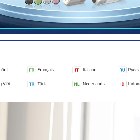
FR
IT
RU
añol
Français
Italiano
Pусск
TR
NL
ID
g Việt
Türk
Nederlands
Indon