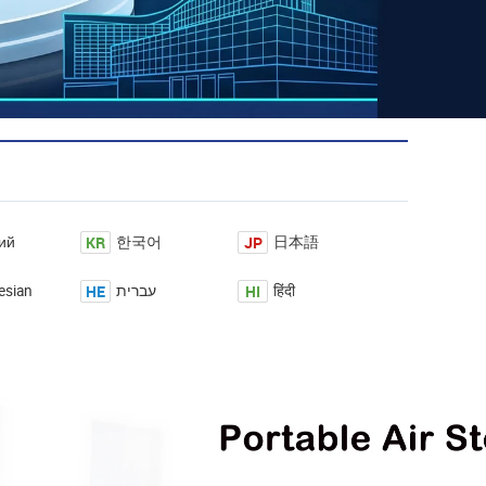
KR
JP
ий
한국어
日本語
HE
HI
esian
עברית
हिंदी