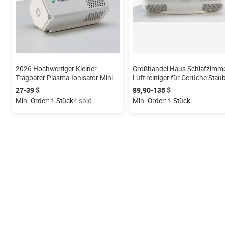
2026 Hochwertiger Kleiner
Großhandel Haus Schlafzimm
Tragbarer Plasma-Ionisator Mini
Luft reiniger für Gerüche Stau
Auto-Luftreiniger zur Entfernung
Rauch form Pollen durch Pla
27-39 $
89,90-135 $
von Gerüchen, Staub, Rauch,
ionen entfernen
Min. Order: 1 Stück
4 sold
Min. Order: 1 Stück
Schimmel und Pollen